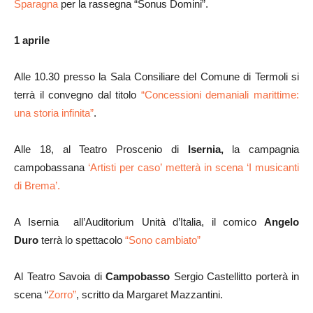
Sparagna
per la rassegna “Sonus Domini”.
1 aprile
Alle 10.30 presso la Sala Consiliare del Comune di Termoli si
terrà il convegno dal titolo
“Concessioni demaniali marittime:
una storia infinita”
.
Alle 18, al Teatro Proscenio di
Isernia,
la campagnia
campobassana
‘Artisti per caso’ metterà in scena ‘I musicanti
di Brema’.
A Isernia all’Auditorium Unità d’Italia, il comico
Angelo
Duro
terrà lo spettacolo
“Sono cambiato”
Al Teatro Savoia di
Campobasso
Sergio Castellitto porterà in
scena “
Zorro”
, scritto da Margaret Mazzantini.