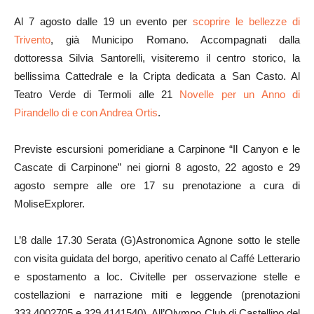
Al 7 agosto dalle 19 un evento per
scoprire le bellezze di
Trivento
, già Municipo Romano. Accompagnati dalla
dottoressa Silvia Santorelli, visiteremo il centro storico, la
bellissima Cattedrale e la Cripta dedicata a San Casto. Al
Teatro Verde di Termoli alle 21
Novelle per un Anno di
Pirandello di e con Andrea Ortis
.
Previste escursioni pomeridiane a Carpinone “Il Canyon e le
Cascate di Carpinone” nei giorni 8 agosto, 22 agosto e 29
agosto sempre alle ore 17 su prenotazione a cura di
MoliseExplorer.
L’8 dalle 17.30 Serata (G)Astronomica Agnone sotto le stelle
con visita guidata del borgo, aperitivo cenato al Caffé Letterario
e spostamento a loc. Civitelle per osservazione stelle e
costellazioni e narrazione miti e leggende (prenotazioni
333.4002705 e 329.4141540). All’Olympo Club di Castellino del