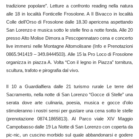
tradizione popolare”. Letture a confronto reading nella natura
alle 18 in località Fonticelle Frosolone. A Il Bivacco in località
Colle dell’Orso di Frosolone dalle 18.30 apericena aspettando
San Lorenzo e musica sotto le stelle fino a notte fonda. Alle 20
presso Alto Molise Dimora a Pescopennataro cena e concerto
live immersi nelle Montagne Altomolisane
(
Info e Prenotazioni
0865.941419 – 349.8444503). Alle 15 la Pro Loco di Frosolone
organizza in piazza A. Volta “Con il legno in Piazza” tornitura,
scultura, trafoto e pirografia dal vivo.
Il 10 a Guardialfiera dalle 21 turismo rurale Le terre del
Sacramento, nella notte di San Lorenzo “Gocce di Stelle” una
serata dove arte culinaria, poesia, musica e gocce d’olio
stimoleranno i nostri sensi per gustare una cena sotto le stelle
(prenotazione 0874.1865813). Al Parco viale XIV Maggio
Campobasso dalle 19 La Notte di San Lorenzo con coperta da
pic-nic, un cuscino morbido sul quale abbandonarsi e godere