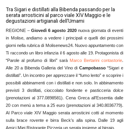
Tra Sigari e distillati alla Bibenda passando per la
serata arrosticini al parco viale XIV Maggio e le
degustazioni artigianali dell’Umami
REGIONE –
Giovedì 6 agosto 2020
nuova giornata di eventi
in Molise, andiamo a vedere i principali e quelli dei prossimi
giorni nella rubrica di Molisenews24. Nuovo appuntamento con
Ti raccondo un libro infanzia il 6 agosto alle 19. Protagonista di
“Parole al profumo di libri” sarà
Marco Bertarini contastorie
.
Alle 20 a Bibenda Galleria del Vino di
Campobasso
“Sigari e
distillati”. Un incontro per apprezzare il “fumo lento” e scoprire i
possibili abbinamenti con i distillati e non solo. In abbinamento
previsti 3 distillati, cioccolato fondente e pasticceria dolce
(prenotazioni al 377.0898581). Cena Greca all’Essentia dalle
20 con menù a tema a 25 euro (prenotazioni al 340.8036779).
Al Parco viale XIV Maggio serata arrosticini cotti al momento
sulla brace rovente e birra Beck’s alla spina. Dalle 19 agli
Amici Miei Ristorante Pizzeria un serata insieme al birraio.