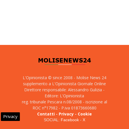
L'Opinionista © since 2008 - Molise News 24
supplemento a L'Opinionista Giornale Online
Direttore responsabile: Alessandro Gulizia -
Editore: L'Opinionista
reg. tribunale Pescara n.08/2008 - iscrizione al
ROC n°17982 - P.iva 01873660680
Contatti
-
Privacy
-
Cookie
Privacy
SOCIAL:
Facebook
-
X