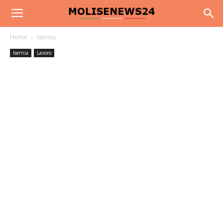
Home
Isernia
Isernia
Lavoro