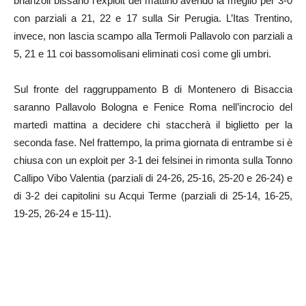
brianzoli bissano l’exploit del mattino avendo la meglio per 3-0
con parziali a 21, 22 e 17 sulla Sir Perugia. L’Itas Trentino,
invece, non lascia scampo alla Termoli Pallavolo con parziali a
5, 21 e 11 coi bassomolisani eliminati così come gli umbri.
Sul fronte del raggruppamento B di Montenero di Bisaccia
saranno Pallavolo Bologna e Fenice Roma nell’incrocio del
martedì mattina a decidere chi staccherà il biglietto per la
seconda fase. Nel frattempo, la prima giornata di entrambe si è
chiusa con un exploit per 3-1 dei felsinei in rimonta sulla Tonno
Callipo Vibo Valentia (parziali di 24-26, 25-16, 25-20 e 26-24) e
di 3-2 dei capitolini su Acqui Terme (parziali di 25-14, 16-25,
19-25, 26-24 e 15-11).