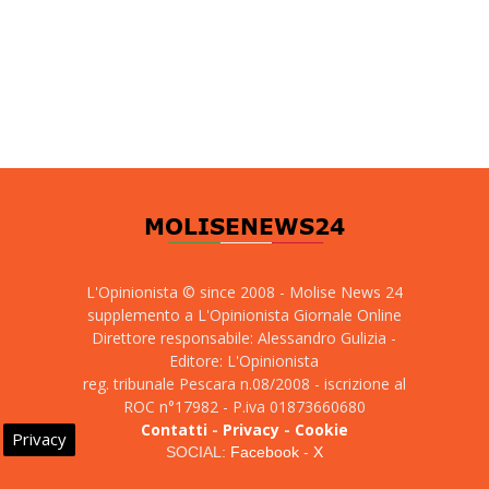
L'Opinionista © since 2008 - Molise News 24
supplemento a L'Opinionista Giornale Online
Direttore responsabile: Alessandro Gulizia -
Editore: L'Opinionista
reg. tribunale Pescara n.08/2008 - iscrizione al
ROC n°17982 - P.iva 01873660680
Contatti
-
Privacy
-
Cookie
Privacy
SOCIAL:
Facebook
-
X