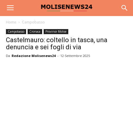
Home
Campobasso
Campobasso
Cronaca
Province Molise
Castelmauro: coltello in tasca, una
denuncia e sei fogli di via
Da
Redazione Molisenews24
-
12 Settembre 2025