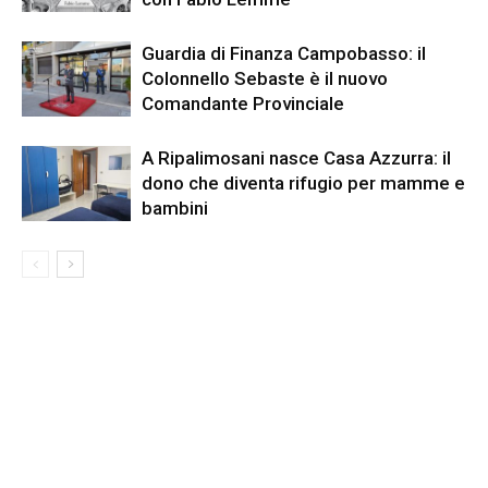
Guardia di Finanza Campobasso: il
Colonnello Sebaste è il nuovo
Comandante Provinciale
A Ripalimosani nasce Casa Azzurra: il
dono che diventa rifugio per mamme e
bambini