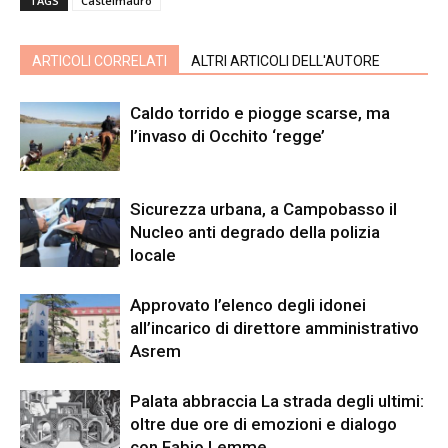
TAGS
Castelmauro
ARTICOLI CORRELATI
ALTRI ARTICOLI DELL'AUTORE
Caldo torrido e piogge scarse, ma
l’invaso di Occhito ‘regge’
Sicurezza urbana, a Campobasso il
Nucleo anti degrado della polizia
locale
Approvato l’elenco degli idonei
all’incarico di direttore amministrativo
Asrem
Palata abbraccia La strada degli ultimi:
oltre due ore di emozioni e dialogo
con Fabio Lemme