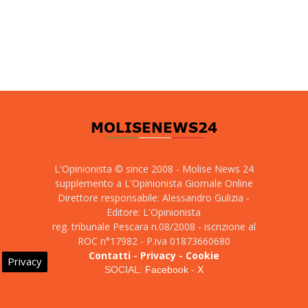
L'Opinionista © since 2008 - Molise News 24
supplemento a L'Opinionista Giornale Online
Direttore responsabile: Alessandro Gulizia -
Editore: L'Opinionista
reg. tribunale Pescara n.08/2008 - iscrizione al
ROC n°17982 - P.iva 01873660680
Contatti
-
Privacy
-
Cookie
Privacy
SOCIAL:
Facebook
-
X