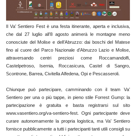
Il Va’ Sentiero Fest è una festa itinerante, aperta e inclusiva,
che dal 27 luglio all’8 agosto animerà le montagne meno
conosciute del Molise e dell’Abruzzo: dai boschi del Matese
fino al cuore del Parco Nazionale d’Abruzzo Lazio e Molise,
attraversando centri preziosi come Roccamandolfi,
Castelpetroso, Isernia, Roccasicura, Castel di Sangro,
Scontrone, Barrea, Civitella Alfedena, Opi e Pescasseroli.
Chiunque può partecipare, camminando con il team Va’
Sentiero per una o più tappe, in pieno stile Forrest Gump: la
partecipazione è gratuita e basta registrarsi sul sito
www.vasentiero.org/va-sentiero-fest. Ogni partecipante deve
curare autonomamente la propria logistica, ma Va’ Sentiero
fornisce pubblicamente a tutti i partecipanti tanti utili consigli su