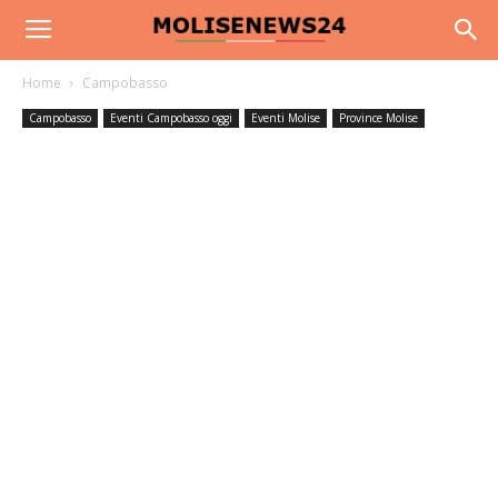
Home
Campobasso
Campobasso
Eventi Campobasso oggi
Eventi Molise
Province Molise