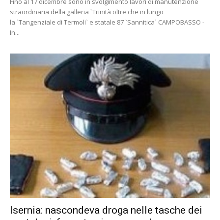
Fino al 17 dicembre sono in svolgimento lavori di manutenzione
straordinaria della galleria `Trinità oltre che in lungo
la `Tangenziale di Termoli` e statale 87 `Sannitica` CAMPOBASSO -
In...
Isernia: nascondeva droga nelle tasche dei