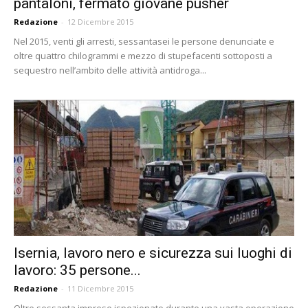
pantaloni, fermato giovane pusher
Redazione
-
12 Dicembre 2015
Nel 2015, venti gli arresti, sessantasei le persone denunciate e
oltre quattro chilogrammi e mezzo di stupefacenti sottoposti a
sequestro nell’ambito delle attività antidroga...
Isernia, lavoro nero e sicurezza sui luoghi di
lavoro: 35 persone...
Redazione
-
11 Dicembre 2015
Oltre sessanta imprese ispezionate durante una vasta operazione