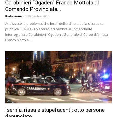
Carabinieri “Ogaden” Franco Mottola al
Comando Provinciale...
Redazione
-
9 Dicembre 2015
Analizzate le problematiche locali dell’ordine e della sicurezza
pubblica ISERNIA - Lo scorso 7 dicembre, il Comandante
Interregionale Carabinieri “Ogaden”, Generale di Corpo d’Armata
Franco Mottola,...
Isernia, rissa e stupefacenti: otto persone
denunciate