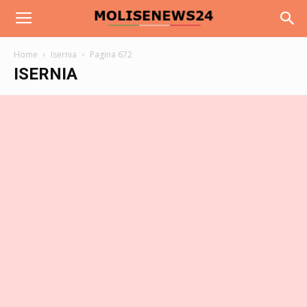
Home
Isernia
Pagina 672
ISERNIA