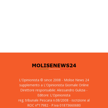
L'Opinionista © since 2008 - Molise News 24
supplemento a L'Opinionista Giornale Online
Direttore responsabile: Alessandro Gulizia -
Editore: L'Opinionista
reg. tribunale Pescara n.08/2008 - iscrizione al
ROC n°17982 - P.iva 01873660680